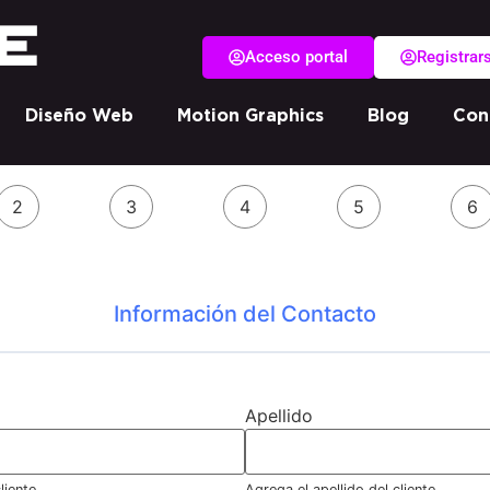
Acceso portal
Registrar
Diseño Web
Motion Graphics
Blog
Con
2
3
4
5
6
Información del Contacto
Apellido
liente
Agrega el apellido del cliente