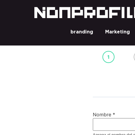
branding
Marketing
1
Nombre
*
Agrega el nombre del c