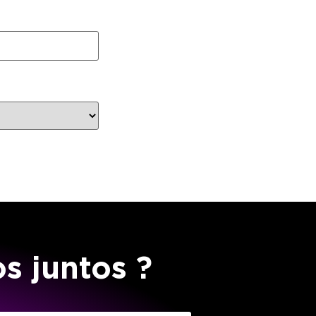
os
juntos
?