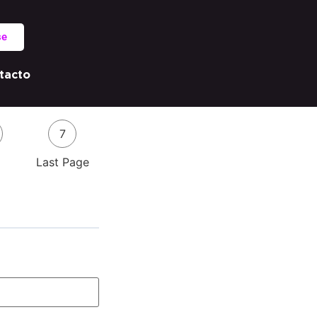
se
tacto
7
Last Page