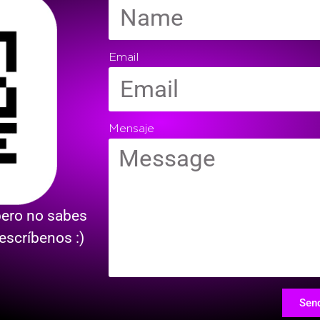
Email
Mensaje
 pero no sabes
escríbenos :)
Sen