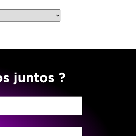
os
juntos
?