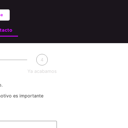
se
tacto
4
Ya acabamos
o.
motivo es importante