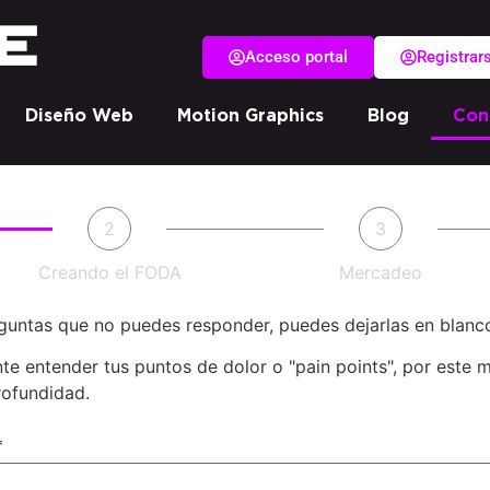
Acceso portal
Registrar
Diseño Web
Motion Graphics
Blog
Con
2
3
Creando el FODA
Mercadeo
guntas que no puedes responder, puedes dejarlas en blanc
te entender tus puntos de dolor o "pain points", por este 
rofundidad.
*