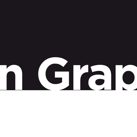
n Grap
narrativa visual para comunicar ideas complejas de for
tan el valor de marca
al reforzar identidad, profesion
ntornos digitales saturados.