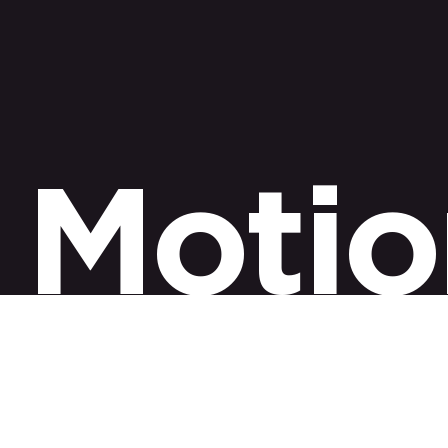
Motio
motion graphics
Los
combinan diseño, animación y 
Al aplicarse estratégicamente
aumen
memorable.
,
conexión emocional, diferenciando a la empresa en e