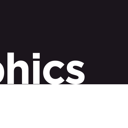
hics
ma clara, atractiva y
alismo, recordación y