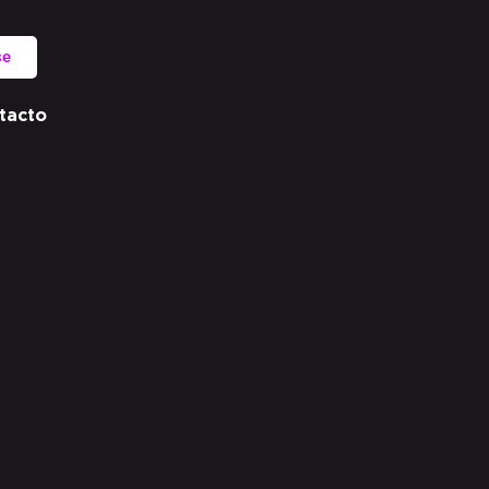
se
tacto